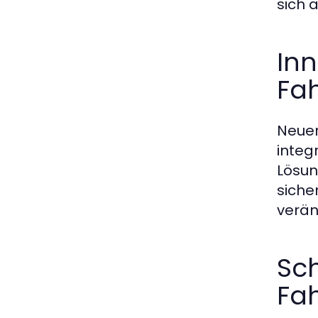
sich 
Inn
Fa
Neuer
integ
Lösun
siche
verän
Sch
Fa