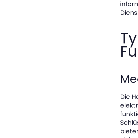
infor
Diens
Ty
Fu
Mec
Die H
elekt
funkt
Schlü
biete