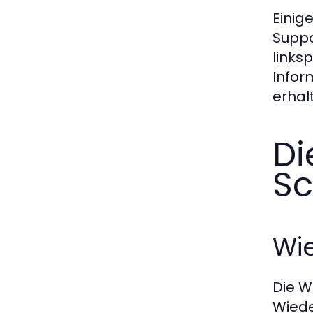
Einig
Suppo
links
Infor
erhal
Di
Sc
Wie
Die W
Wiede