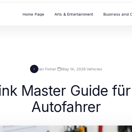
Home Page
Arts & Entertainment
Business and 
Ian Fisher
·
May 14, 2026
·
Vehicles
I
ink Master Guide für
Autofahrer