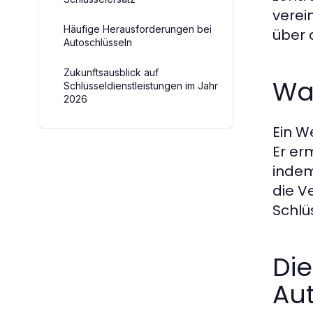
verei
Häufige Herausforderungen bei
über 
Autoschlüsseln
Zukunftsausblick auf
Was
Schlüsseldienstleistungen im Jahr
2026
Ein We
Er er
indem
die V
Schlü
Di
Au