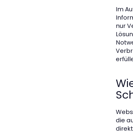
Im Au
Infor
nur V
Lösun
Notwe
Verbr
erfüll
Wi
Sch
Webse
die a
direk