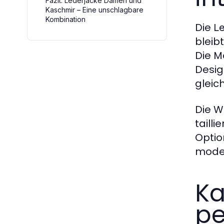
Fazit: Lederjacke Damen und
Kaschmir – Eine unschlagbare
Kombination
Die
L
bleib
Die M
Desig
gleic
Die W
taill
Optio
moder
Ka
pe