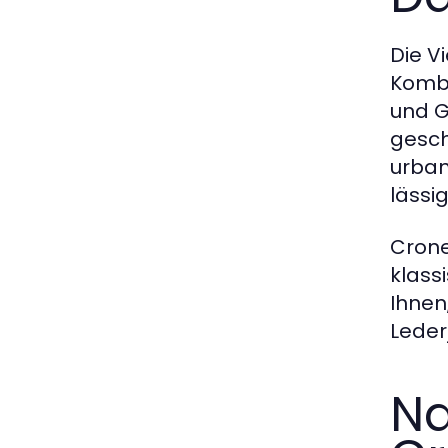
Die Vi
Kombi
und G
gesch
urban
lässi
Crone
klass
Ihnen
Leder
Na