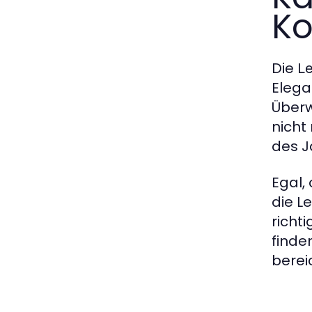
Ko
Die
L
Elega
Überw
nicht
des J
Egal,
die L
richt
finde
berei