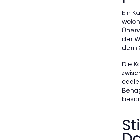
Ein K
weich
Überw
der W
dem O
Die K
zwisc
coole
Behag
beson
St
D