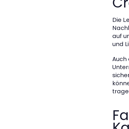
C
Die
L
Nachh
auf u
und L
Auch 
Unter
siche
könne
trage
Fa
Ka