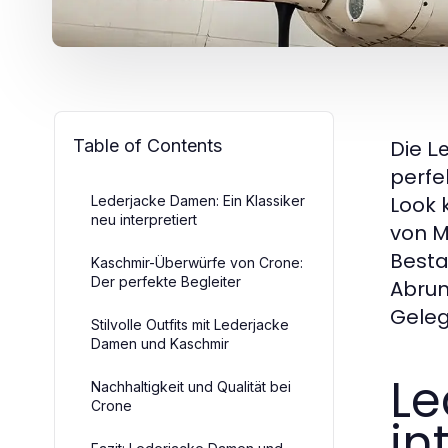
Table of Contents
Die
L
perfe
Look 
Lederjacke Damen: Ein Klassiker
neu interpretiert
von M
Besta
Kaschmir-Überwürfe von Crone:
Der perfekte Begleiter
Abrun
Geleg
Stilvolle Outfits mit Lederjacke
Damen und Kaschmir
Le
Nachhaltigkeit und Qualität bei
Crone
in