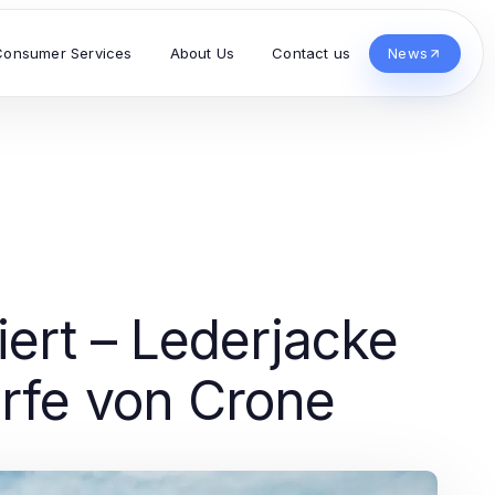
Consumer Services
About Us
Contact us
News
iert – Lederjacke
rfe von Crone