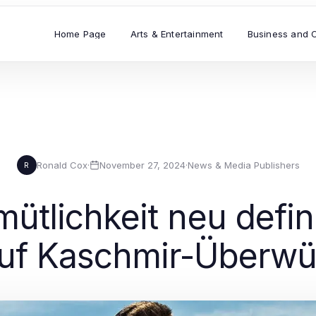
Home Page
Arts & Entertainment
Business and 
Ronald Cox
·
November 27, 2024
·
News & Media Publishers
R
tlichkeit neu defin
 auf Kaschmir-Überwü