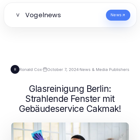
Vogelnews
V
News
Ronald Cox
·
October 7, 2024
·
News & Media Publishers
R
Glasreinigung Berlin:
Strahlende Fenster mit
Gebäudeservice Cakmak!