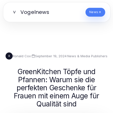
Vogelnews
V
News
Ronald Cox
·
September 19, 2024
·
News & Media Publishers
R
GreenKitchen Töpfe und
Pfannen: Warum sie die
perfekten Geschenke für
Frauen mit einem Auge für
Qualität sind