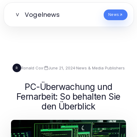
Vogelnews
V
News
Ronald Cox
·
June 21, 2024
·
News & Media Publishers
R
PC-Überwachung und
Fernarbeit: So behalten Sie
den Überblick