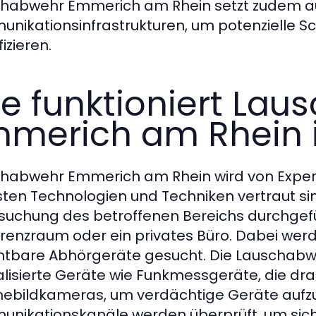
habwehr Emmerich am Rhein setzt zudem au
nikationsinfrastrukturen, um potenzielle Sc
fizieren.
e funktioniert La
merich am Rhein i
habwehr Emmerich am Rhein wird von Expert
ten Technologien und Techniken vertraut sin
suchung des betroffenen Bereichs durchgefüh
renzraum oder ein privates Büro. Dabei werd
htbare Abhörgeräte gesucht. Die Lauschabw
alisierte Geräte wie Funkmessgeräte, die d
bildkameras, um verdächtige Geräte aufzus
nikationskanäle werden überprüft, um siche