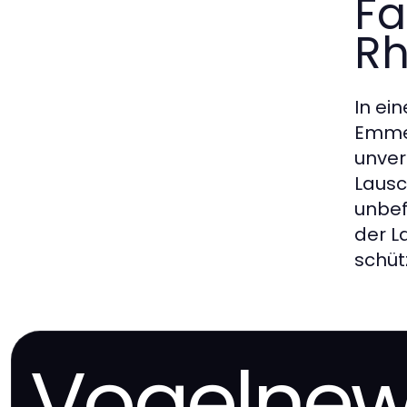
Fa
Rh
In ei
Emmer
unver
Lausc
unbef
der L
schüt
Vogelne