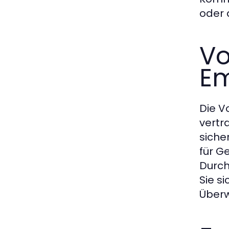
oder 
Vo
Em
Die V
vertr
siche
für G
Durc
Sie s
Über