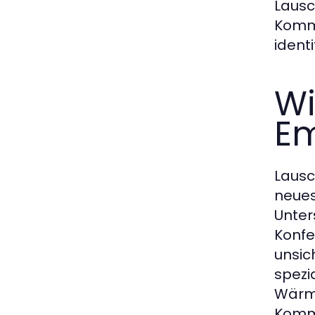
Lausc
Kommu
identi
Wi
Em
Lausc
neues
Unter
Konfe
unsic
spezi
Wärme
Kommu