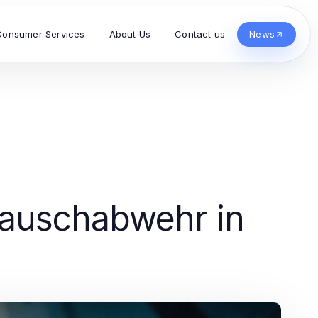
Consumer Services
About Us
Contact us
News
Lauschabwehr in