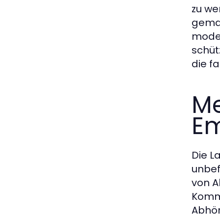
zu we
gemac
moder
schüt
die f
Me
Em
Die 
unbef
von A
Kommu
Abhör