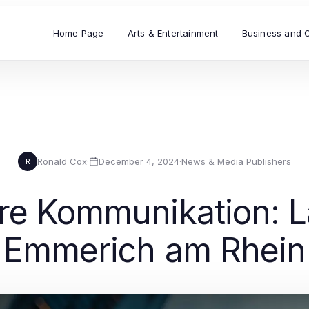
Home Page
Arts & Entertainment
Business and 
Ronald Cox
·
December 4, 2024
·
News & Media Publishers
R
hre Kommunikation: 
Emmerich am Rhein