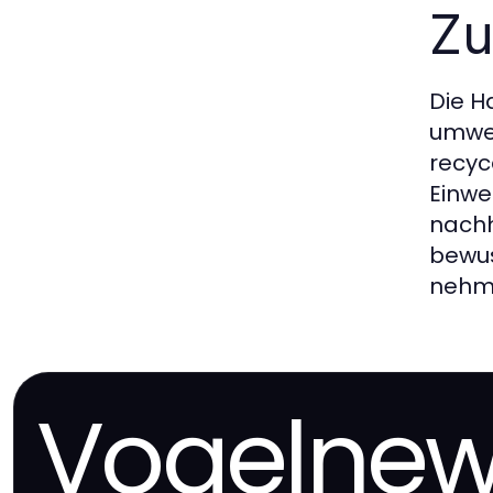
Zu
Die H
umwel
recyc
Einwe
nachh
bewus
nehm
Vogelne