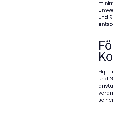
minim
Umwel
und R
entso
Fö
Ko
Hqd f
und G
ansta
veran
seine