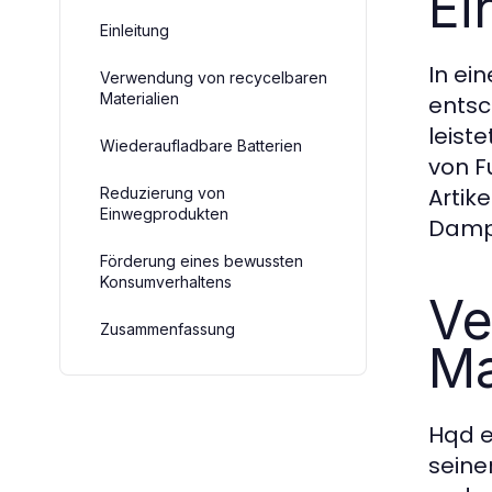
Ei
Einleitung
In ei
Verwendung von recycelbaren
Materialien
entsc
leist
Wiederaufladbare Batterien
von F
Artik
Reduzierung von
Einwegprodukten
Dampf
Förderung eines bewussten
Konsumverhaltens
Ve
Zusammenfassung
Ma
Hqd e
seine