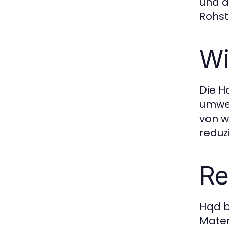
und a
Rohst
Wi
Die H
umwel
von w
reduz
Re
Hqd b
Mater