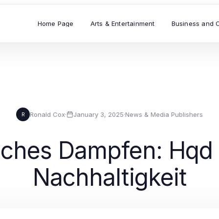
Home Page
Arts & Entertainment
Business and 
Ronald Cox
·
January 3, 2025
·
News & Media Publishers
R
iches Dampfen: Hqd
Nachhaltigkeit