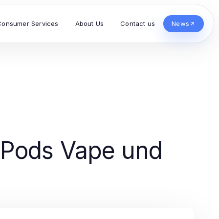
Consumer Services
About Us
Contact us
News
 Pods Vape und