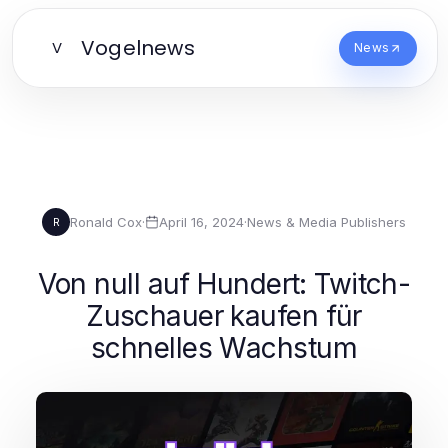
Vogelnews
V
News
Ronald Cox
·
April 16, 2024
·
News & Media Publishers
R
Von null auf Hundert: Twitch-
Zuschauer kaufen für
schnelles Wachstum