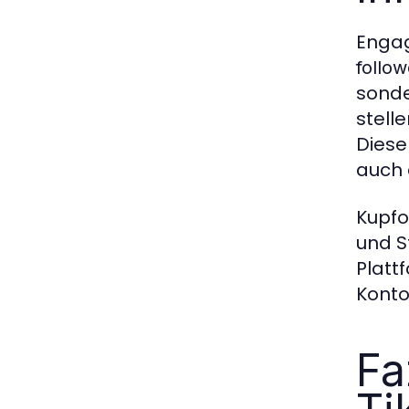
Engag
follo
sonde
stell
Diese
auch 
Kupfo
und S
Platt
Konto
Fa