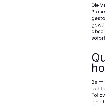
Die V
Präse
gesta
gewün
absch
sofort
Qu
ho
Beim
achte
Follo
eine 