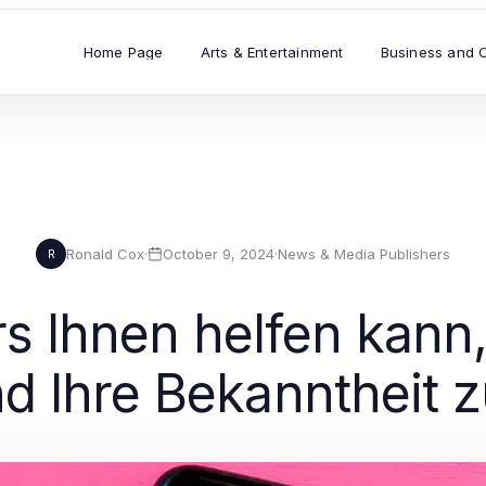
Home Page
Arts & Entertainment
Business and 
Ronald Cox
·
October 9, 2024
·
News & Media Publishers
R
s Ihnen helfen kann,
d Ihre Bekanntheit z