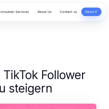
Consumer Services
About Us
Contact us
News
 TikTok Follower
u steigern