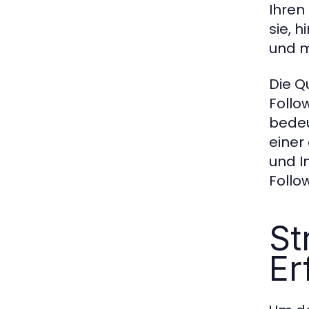
Ihren 
sie, 
und m
Die Qu
Follo
bedeu
einer
und I
Follo
St
Er