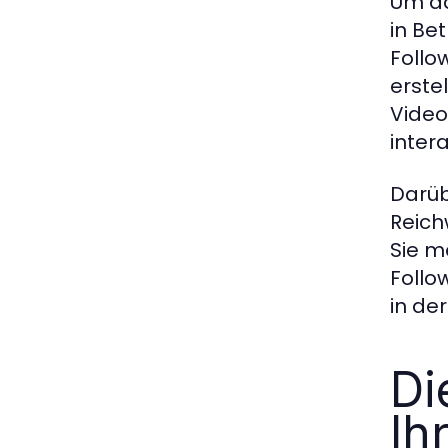
Um da
in Be
Follow
erste
Video
intera
Darüb
Reich
Sie m
Follo
in de
Di
Ih