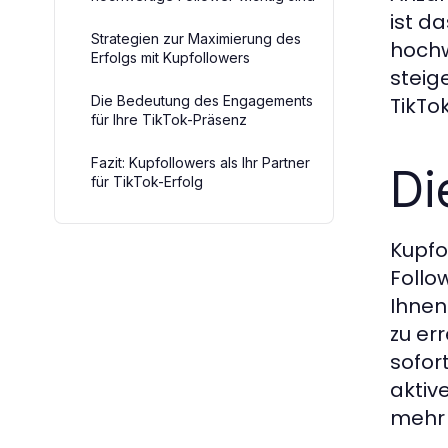
ist d
Strategien zur Maximierung des
hochw
Erfolgs mit Kupfollowers
steig
Die Bedeutung des Engagements
TikTo
für Ihre TikTok-Präsenz
Fazit: Kupfollowers als Ihr Partner
Di
für TikTok-Erfolg
Kupfo
Follo
Ihnen
zu er
sofor
aktiv
mehr 