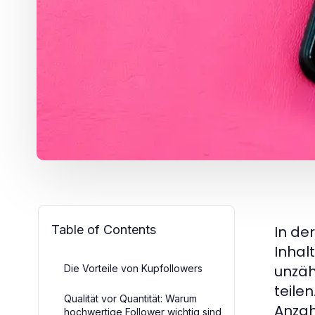
Table of Contents
In de
Inhalt
unzäh
Die Vorteile von Kupfollowers
teile
Qualität vor Quantität: Warum
Anzah
hochwertige Follower wichtig sind